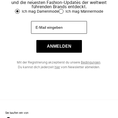
und die neuesten Fashion-Updates der weltweit
führenden Brands entdeckt.
Ich mag Damenmode
Ich mag Männermode
ANMELDEN
Mit der Registrierung akzeptierst du unsere
Bedingungen
.
Du kannst dich jederzeit
hier
vom Newsletter abmelden.
Sie kaufen ein von