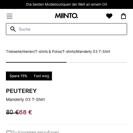
Die besten Modeboutiquen der Welt an einem Ort
Titelseite
/
Herren
/
T-shirts & Polos
/
T-shirts
/
Manderly 03 T-Shirt
Spare 15%
Fast weg
PEUTEREY
Manderly 03 T-Shirt
80 €
68 €
Zu Favoriten hinzufügen