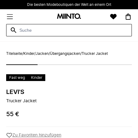
Die besten Modeboutiquen der Welt an einem Ort
Titelseite
/
Kinder
/
Jacken
/
Übergangsjacken
/
Trucker Jacket
Fast weg
Kinder
LEVI'S
Trucker Jacket
55 €
Zu Favoriten hinzufügen