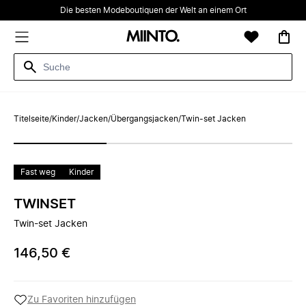
Die besten Modeboutiquen der Welt an einem Ort
Titelseite
/
Kinder
/
Jacken
/
Übergangsjacken
/
Twin-set Jacken
Fast weg
Kinder
TWINSET
Twin-set Jacken
146,50 €
Zu Favoriten hinzufügen