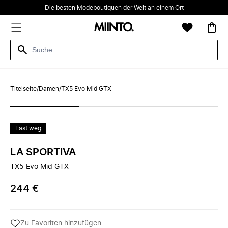
Die besten Modeboutiquen der Welt an einem Ort
Titelseite
/
Damen
/
TX5 Evo Mid GTX
Fast weg
LA SPORTIVA
TX5 Evo Mid GTX
244 €
Zu Favoriten hinzufügen