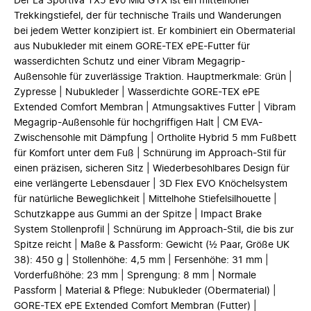
Der La Sportiva TX5 Evo Mid GTX ist ein mittelhoher
Trekkingstiefel, der für technische Trails und Wanderungen
bei jedem Wetter konzipiert ist. Er kombiniert ein Obermaterial
aus Nubukleder mit einem GORE-TEX ePE-Futter für
wasserdichten Schutz und einer Vibram Megagrip-
Außensohle für zuverlässige Traktion. Hauptmerkmale: Grün |
Zypresse | Nubukleder | Wasserdichte GORE-TEX ePE
Extended Comfort Membran | Atmungsaktives Futter | Vibram
Megagrip-Außensohle für hochgriffigen Halt | CM EVA-
Zwischensohle mit Dämpfung | Ortholite Hybrid 5 mm Fußbett
für Komfort unter dem Fuß | Schnürung im Approach-Stil für
einen präzisen, sicheren Sitz | Wiederbesohlbares Design für
eine verlängerte Lebensdauer | 3D Flex EVO Knöchelsystem
für natürliche Beweglichkeit | Mittelhohe Stiefelsilhouette |
Schutzkappe aus Gummi an der Spitze | Impact Brake
System Stollenprofil | Schnürung im Approach-Stil, die bis zur
Spitze reicht | Maße & Passform: Gewicht (½ Paar, Größe UK
38): 450 g | Stollenhöhe: 4,5 mm | Fersenhöhe: 31 mm |
Vorderfußhöhe: 23 mm | Sprengung: 8 mm | Normale
Passform | Material & Pflege: Nubukleder (Obermaterial) |
GORE-TEX ePE Extended Comfort Membran (Futter) |