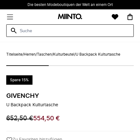
Die besten Modeboutiquen der Welt an einem Ort
Titelseite
/
Herren
/
Taschen
/
Kulturbeutel
/
U Backpack Kulturtasche
Spare 15%
GIVENCHY
U Backpack Kulturtasche
652,50 €
554,50 €
Zu Favoriten hinzufügen