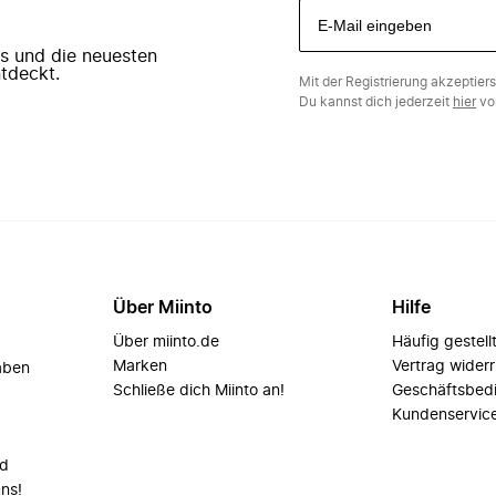
ers und die neuesten
tdeckt.
Mit der Registrierung akzeptier
Du kannst dich jederzeit
hier
vo
Über Miinto
Hilfe
Über miinto.de
Häufig gestell
Marken
Vertrag wider
aben
Schließe dich Miinto an!
Geschäftsbed
Kundenservic
nd
uns!