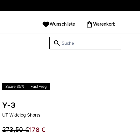
Wunschliste
Warenkorb
Spare 35%
Fast weg
Y-3
UT Wideleg Shorts
273,50 €
178 €