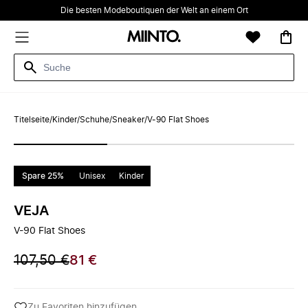
Die besten Modeboutiquen der Welt an einem Ort
Titelseite
/
Kinder
/
Schuhe
/
Sneaker
/
V-90 Flat Shoes
Spare 25%
Unisex
Kinder
VEJA
V-90 Flat Shoes
107,50 €
81 €
Zu Favoriten hinzufügen