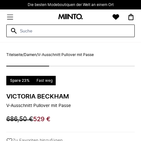
Die besten Modeboutiquen der Welt an einem Ort
Titelseite
/
Damen
/
V-Ausschnitt Pullover mit Passe
Spare 23%
Fast weg
VICTORIA BECKHAM
V-Ausschnitt Pullover mit Passe
686,50 €
529 €
Zu Favoriten hinzufügen