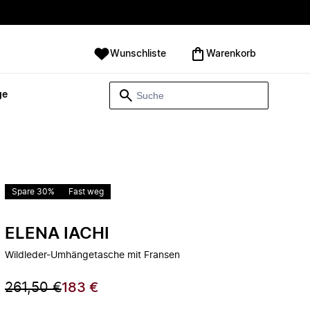
Wunschliste
Warenkorb
ge
Spare 30%
Fast weg
ELENA IACHI
Wildleder-Umhängetasche mit Fransen
261,50 €
183 €