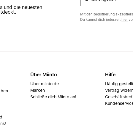
ers und die neuesten
tdeckt.
Mit der Registrierung akzeptier
Du kannst dich jederzeit
hier
vo
Über Miinto
Hilfe
Über miinto.de
Häufig gestell
Marken
Vertrag wider
aben
Schließe dich Miinto an!
Geschäftsbed
Kundenservic
nd
uns!