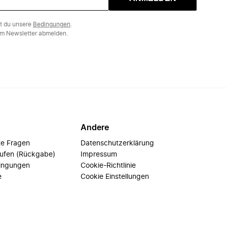
st du unsere
Bedingungen
.
m Newsletter abmelden.
Andere
te Fragen
Datenschutzerklärung
rufen (Rückgabe)
Impressum
ingungen
Cookie-Richtlinie
e
Cookie Einstellungen