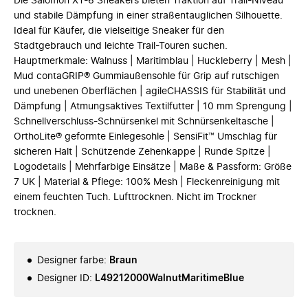
Die Salomon XT-6 Sneakers bieten Traktion auf Trail-Niveau
und stabile Dämpfung in einer straßentauglichen Silhouette.
Ideal für Käufer, die vielseitige Sneaker für den
Stadtgebrauch und leichte Trail-Touren suchen.
Hauptmerkmale: Walnuss | Maritimblau | Huckleberry | Mesh |
Mud contaGRIP® Gummiaußensohle für Grip auf rutschigen
und unebenen Oberflächen | agileCHASSIS für Stabilität und
Dämpfung | Atmungsaktives Textilfutter | 10 mm Sprengung |
Schnellverschluss-Schnürsenkel mit Schnürsenkeltasche |
OrthoLite® geformte Einlegesohle | SensiFit™ Umschlag für
sicheren Halt | Schützende Zehenkappe | Runde Spitze |
Logodetails | Mehrfarbige Einsätze | Maße & Passform: Größe
7 UK | Material & Pflege: 100% Mesh | Fleckenreinigung mit
einem feuchten Tuch. Lufttrocknen. Nicht im Trockner
trocknen.
Designer farbe
:
Braun
Designer ID
:
L49212000WalnutMaritimeBlue