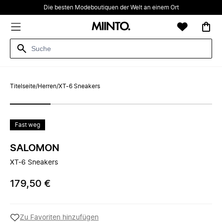
Die besten Modeboutiquen der Welt an einem Ort
Titelseite
/
Herren
/
XT-6 Sneakers
Fast weg
SALOMON
XT-6 Sneakers
179,50 €
Zu Favoriten hinzufügen