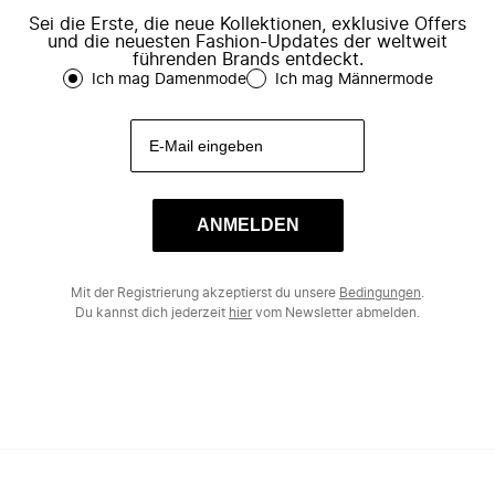
Sei die Erste, die neue Kollektionen, exklusive Offers
und die neuesten Fashion-Updates der weltweit
führenden Brands entdeckt.
Ich mag Damenmode
Ich mag Männermode
ANMELDEN
Mit der Registrierung akzeptierst du unsere
Bedingungen
.
Du kannst dich jederzeit
hier
vom Newsletter abmelden.