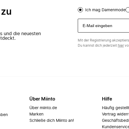
 zu
Ich mag Damenmode
ers und die neuesten
tdeckt.
Mit der Registrierung akzeptier
Du kannst dich jederzeit
hier
vo
Über Miinto
Hilfe
Über miinto.de
Häufig gestell
Marken
Vertrag wider
aben
Schließe dich Miinto an!
Geschäftsbed
Kundenservic