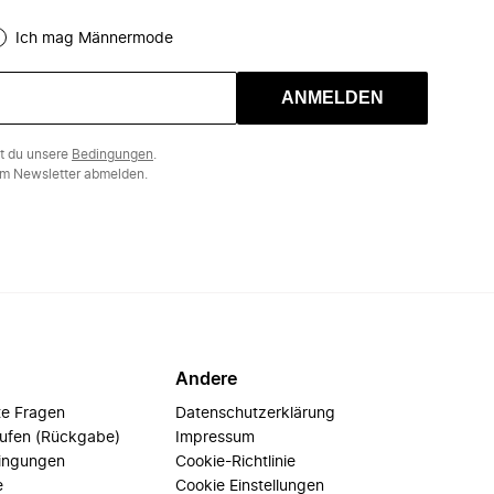
Ich mag Männermode
ANMELDEN
st du unsere
Bedingungen
.
m Newsletter abmelden.
Andere
te Fragen
Datenschutzerklärung
rufen (Rückgabe)
Impressum
ingungen
Cookie-Richtlinie
e
Cookie Einstellungen