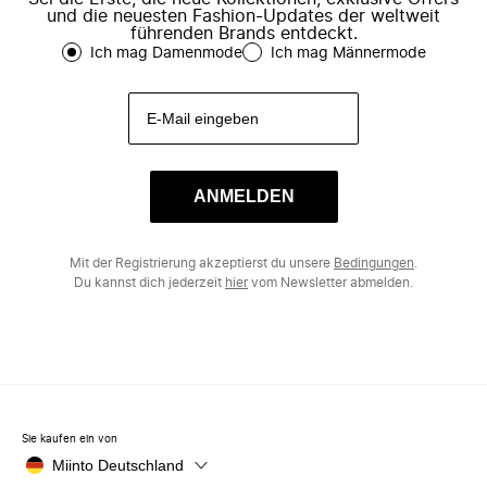
und die neuesten Fashion-Updates der weltweit
führenden Brands entdeckt.
Ich mag Damenmode
Ich mag Männermode
ANMELDEN
Mit der Registrierung akzeptierst du unsere
Bedingungen
.
Du kannst dich jederzeit
hier
vom Newsletter abmelden.
Sie kaufen ein von
Miinto Deutschland