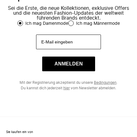
Sei die Erste, die neue Kollektionen, exklusive Offers
und die neuesten Fashion-Updates der weltweit
führenden Brands entdeckt.
Ich mag Damenmode
Ich mag Männermode
ANMELDEN
Mit der Registrierung akzeptierst du unsere
Bedingungen
.
Du kannst dich jederzeit
hier
vom Newsletter abmelden.
Sie kaufen ein von