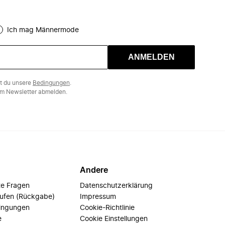
Ich mag Männermode
ANMELDEN
st du unsere
Bedingungen
.
m Newsletter abmelden.
Andere
te Fragen
Datenschutzerklärung
rufen (Rückgabe)
Impressum
ingungen
Cookie-Richtlinie
e
Cookie Einstellungen