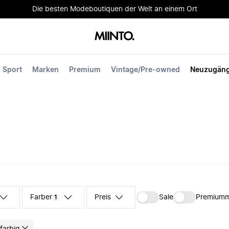
Die besten Modeboutiquen der Welt an einem Ort
Sport
Marken
Premium
Vintage/Pre-owned
Neuzugän
Farben
Preis
Sale
Premium
1