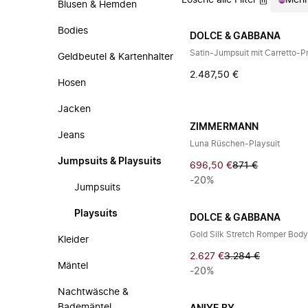
Lösche alle Filter
Mehr
Blusen & Hemden
Bodies
DOLCE & GABBANA
Satin-Jumpsuit mit Carretto-Pr
Geldbeutel & Kartenhalter
2.487,50 €
Hosen
Jacken
ZIMMERMANN
Jeans
Luna Rüschen-Playsuit
Jumpsuits & Playsuits
696,50 €
871 €
-20%
Jumpsuits
Playsuits
DOLCE & GABBANA
Gold Silk Stretch Romper Bod
Kleider
2.627 €
3.284 €
Mäntel
-20%
Nachtwäsche &
Bademäntel