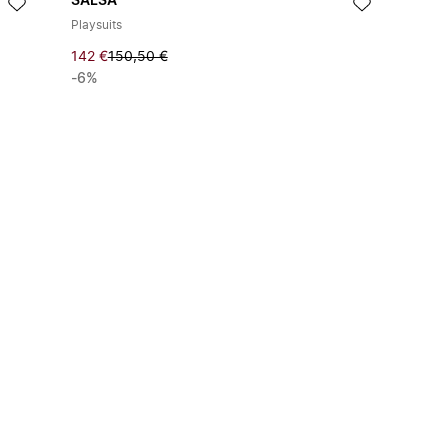
SALSA
Playsuits
142 €
150,50 €
-6%