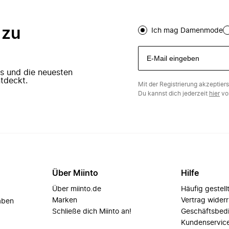
 zu
Ich mag Damenmode
ers und die neuesten
tdeckt.
Mit der Registrierung akzeptier
Du kannst dich jederzeit
hier
vo
Über Miinto
Hilfe
Über miinto.de
Häufig gestell
Marken
Vertrag wider
aben
Schließe dich Miinto an!
Geschäftsbed
Kundenservic