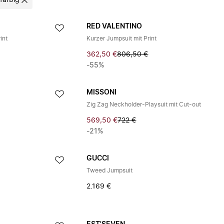
farbig
RED VALENTINO
int
Kurzer Jumpsuit mit Print
362,50 €
806,50 €
-55%
MISSONI
Zig Zag Neckholder-Playsuit mit Cut-out
569,50 €
722 €
-21%
GUCCI
y
Tweed Jumpsuit
2.169 €