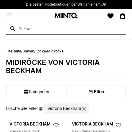
Die besten Modeboutiquen der Welt an einem Ort
Titelseite
/
Damen
/
Röcke
/
Midiröcke
MIDIRÖCKE VON VICTORIA
BECKHAM
Kategorien
Filter
Lösche alle Filter
Victoria Beckham
VICTORIA BECKHAM
VICTORIA BECKHAM
Pressed Midi Rock
Geknitterter Anzugrock