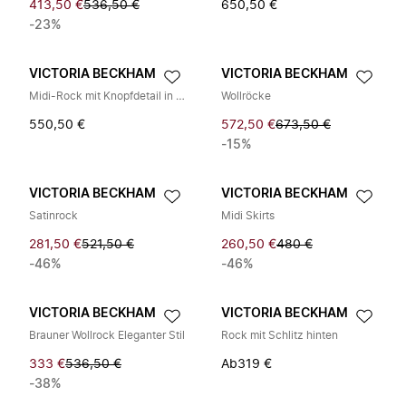
413,50 €
536,50 €
650,50 €
-23%
VICTORIA BECKHAM
VICTORIA BECKHAM
Midi-Rock mit Knopfdetail in Dunkelschokolade
Wollröcke
550,50 €
572,50 €
673,50 €
-15%
VICTORIA BECKHAM
VICTORIA BECKHAM
Satinrock
Midi Skirts
281,50 €
521,50 €
260,50 €
480 €
-46%
-46%
VICTORIA BECKHAM
VICTORIA BECKHAM
Brauner Wollrock Eleganter Stil
Rock mit Schlitz hinten
333 €
536,50 €
Ab
319 €
-38%