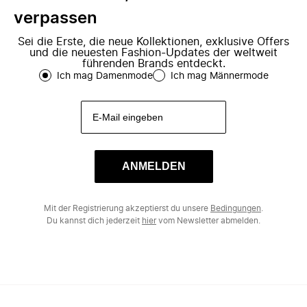
verpassen
Sei die Erste, die neue Kollektionen, exklusive Offers
und die neuesten Fashion-Updates der weltweit
führenden Brands entdeckt.
Ich mag Damenmode
Ich mag Männermode
ANMELDEN
Mit der Registrierung akzeptierst du unsere
Bedingungen
.
Du kannst dich jederzeit
hier
vom Newsletter abmelden.