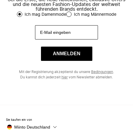
und die neuesten Fashion-Updates der weltweit
führenden Brands entdeckt.
Ich mag Damenmode
Ich mag Männermode
ANMELDEN
Mit der Registrierung akzeptierst du unsere
Bedingungen
.
Du kannst dich jederzeit
hier
vom Newsletter abmelden.
Sie kaufen ein von
Miinto Deutschland