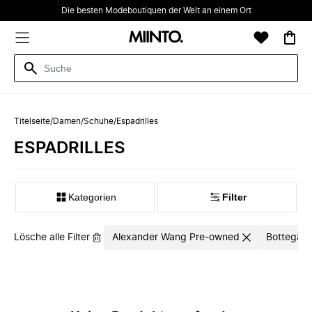
Die besten Modeboutiquen der Welt an einem Ort
Titelseite
/
Damen
/
Schuhe
/
Espadrilles
ESPADRILLES
Kategorien
Filter
Lösche alle Filter
Alexander Wang Pre-owned
Bottega V