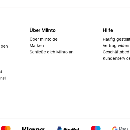
Über Miinto
Hilfe
Über miinto.de
Häufig gestell
Marken
Vertrag wider
aben
Schließe dich Miinto an!
Geschäftsbed
Kundenservic
nd
uns!