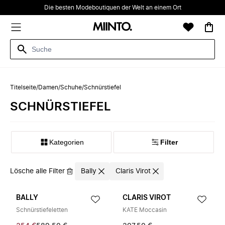
Die besten Modeboutiquen der Welt an einem Ort
Titelseite
/
Damen
/
Schuhe
/
Schnürstiefel
SCHNÜRSTIEFEL
Kategorien
Filter
Lösche alle Filter
Bally
Claris Virot
BALLY
CLARIS VIROT
Schnürstiefeletten
KATE Moccasin