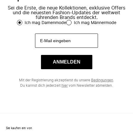
Sei die Erste, die neue Kollektionen, exklusive Offers
und die neuesten Fashion-Updates der weltweit
führenden Brands entdeckt.
Ich mag Damenmode
Ich mag Männermode
ANMELDEN
Mit der Registrierung akzeptierst du unsere
Bedingungen
.
Du kannst dich jederzeit
hier
vom Newsletter abmelden.
Sie kaufen ein von