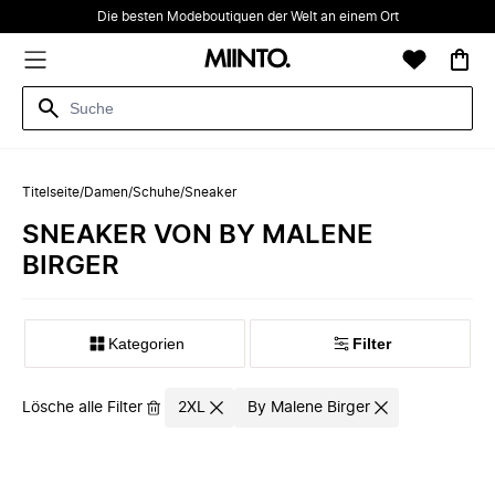
Die besten Modeboutiquen der Welt an einem Ort
Titelseite
/
Damen
/
Schuhe
/
Sneaker
SNEAKER VON BY MALENE
BIRGER
Kategorien
Filter
Lösche alle Filter
2XL
By Malene Birger