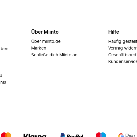
Über Miinto
Hilfe
Über miinto.de
Häufig gestell
Marken
Vertrag wider
aben
Schließe dich Miinto an!
Geschäftsbed
Kundenservic
nd
uns!