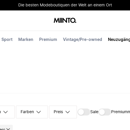
Die besten Modeboutiquen der Welt an einem Ort
Sport
Marken
Premium
Vintage/Pre-owned
Neuzugän
n
Farben
Preis
Sale
Premium