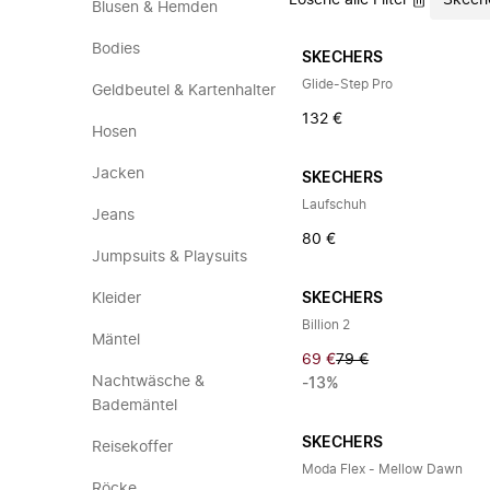
Lösche alle Filter
Skech
Blusen & Hemden
Bodies
SKECHERS
Glide-Step Pro
Geldbeutel & Kartenhalter
132 €
Hosen
Jacken
SKECHERS
Laufschuh
Jeans
80 €
Jumpsuits & Playsuits
Kleider
SKECHERS
Billion 2
Mäntel
69 €
79 €
Nachtwäsche &
-13%
Bademäntel
SKECHERS
Reisekoffer
Moda Flex - Mellow Dawn
Röcke