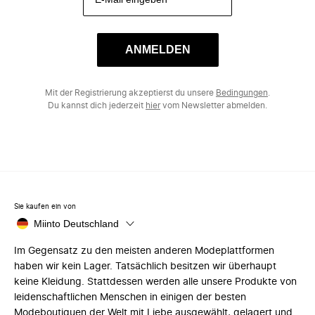
ANMELDEN
Mit der Registrierung akzeptierst du unsere
Bedingungen
.
Du kannst dich jederzeit
hier
vom Newsletter abmelden.
Sie kaufen ein von
Miinto Deutschland
Im Gegensatz zu den meisten anderen Modeplattformen
haben wir kein Lager. Tatsächlich besitzen wir überhaupt
keine Kleidung. Stattdessen werden alle unsere Produkte von
leidenschaftlichen Menschen in einigen der besten
Modeboutiquen der Welt mit Liebe ausgewählt, gelagert und