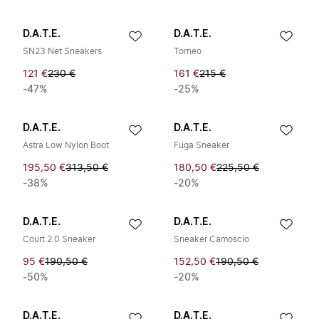
D.A.T.E.
D.A.T.E.
SN23 Net Sneakers
Torneo
121 €
230 €
161 €
215 €
-47%
-25%
D.A.T.E.
D.A.T.E.
Astra Low Nylon Boot
Fuga Sneaker
195,50 €
313,50 €
180,50 €
225,50 €
-38%
-20%
D.A.T.E.
D.A.T.E.
Court 2.0 Sneaker
Sneaker Camoscio
95 €
190,50 €
152,50 €
190,50 €
-50%
-20%
D.A.T.E.
D.A.T.E.