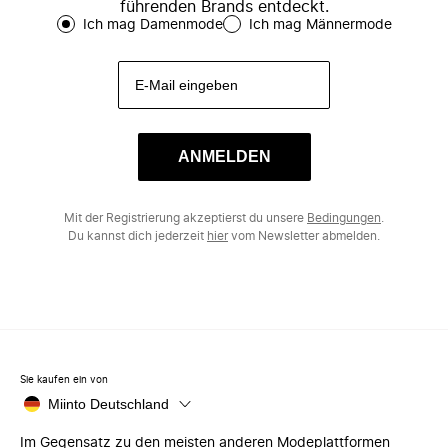
führenden Brands entdeckt.
Ich mag Damenmode
Ich mag Männermode
ANMELDEN
Mit der Registrierung akzeptierst du unsere
Bedingungen
.
Du kannst dich jederzeit
hier
vom Newsletter abmelden.
Sie kaufen ein von
Miinto Deutschland
Im Gegensatz zu den meisten anderen Modeplattformen