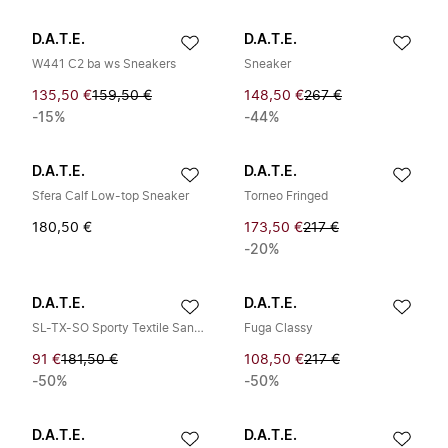
D.A.T.E.
D.A.T.E.
W441 C2 ba ws Sneakers
Sneaker
135,50 €
159,50 €
148,50 €
267 €
-15%
-44%
D.A.T.E.
D.A.T.E.
Sfera Calf Low-top Sneaker
Torneo Fringed
180,50 €
173,50 €
217 €
-20%
D.A.T.E.
D.A.T.E.
SL-TX-SO Sporty Textile Sangallo
Fuga Classy
91 €
181,50 €
108,50 €
217 €
-50%
-50%
D.A.T.E.
D.A.T.E.