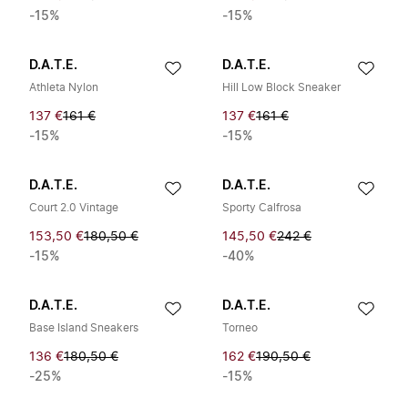
-15%
-15%
D.A.T.E.
D.A.T.E.
Athleta Nylon
Hill Low Block Sneaker
137 €
161 €
137 €
161 €
-15%
-15%
D.A.T.E.
D.A.T.E.
Court 2.0 Vintage
Sporty Calfrosa
153,50 €
180,50 €
145,50 €
242 €
-15%
-40%
D.A.T.E.
D.A.T.E.
Base Island Sneakers
Torneo
136 €
180,50 €
162 €
190,50 €
-25%
-15%