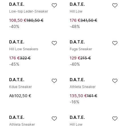
D.A.T.E.
D.A.T.E.
Low-top Leder-Sneaker
Hill Low
108,50 €
180,50 €
176 €
341,50 €
-40%
-48%
D.A.T.E.
D.A.T.E.
Hill Low Sneakers
Fuga Sneaker
176 €
322 €
129 €
215 €
-45%
-40%
D.A.T.E.
D.A.T.E.
Kdue Sneaker
Athleta Sneaker
Ab
102,50 €
135,50 €
161 €
-16%
D.A.T.E.
D.A.T.E.
Athleta Sneaker
Hill Low