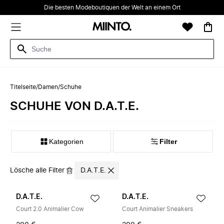
Die besten Modeboutiquen der Welt an einem Ort
Titelseite
/
Damen
/
Schuhe
SCHUHE VON D.A.T.E.
Kategorien
Filter
Lösche alle Filter
D.A.T.E.
D.A.T.E.
D.A.T.E.
Court 2.0 Animalier Cow
Court Animalier Sneakers