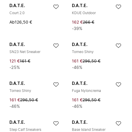
D.A.T.E.
D.A.T.E.
Court 2.0
KDUE Outdoor
Ab
126,50 €
162 €
266 €
-39%
D.A.T.E.
D.A.T.E.
SN23 Net Sneaker
Torneo Shiny
121 €
161 €
161 €
296,50 €
-25%
-46%
D.A.T.E.
D.A.T.E.
Torneo Shiny
Fuga Nyloncrema
161 €
296,50 €
161 €
296,50 €
-46%
-46%
D.A.T.E.
D.A.T.E.
Step Calf Sneakers
Base Island Sneaker