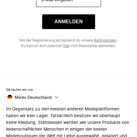
ANMELDEN
Mit der Registrierung akzeptierst du unsere
Bedingungen
.
Du kannst dich jederzeit
hier
vom Newsletter abmelden.
Sie kaufen ein von
Miinto Deutschland
Im Gegensatz zu den meisten anderen Modeplattformen
haben wir kein Lager. Tatsächlich besitzen wir überhaupt
keine Kleidung. Stattdessen werden alle unsere Produkte von
leidenschaftlichen Menschen in einigen der besten
Modeboutiquen der Welt mit Liebe ausgewählt, gelagert und