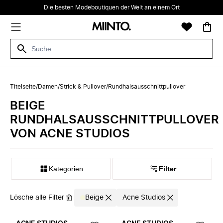
Die besten Modeboutiquen der Welt an einem Ort
Titelseite
/
Damen
/
Strick & Pullover
/
Rundhalsausschnittpullover
BEIGE
RUNDHALSAUSSCHNITTPULLOVER
VON ACNE STUDIOS
Kategorien
Filter
Lösche alle Filter
Beige
Acne Studios