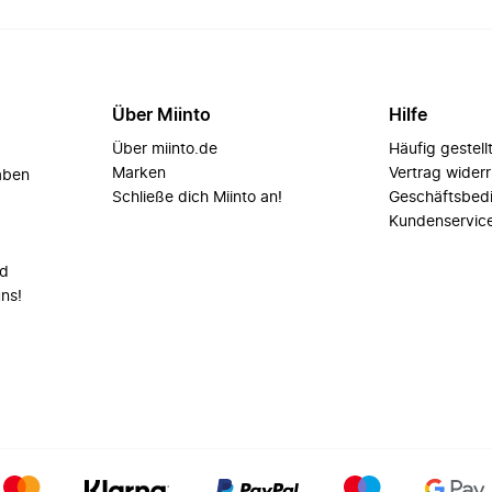
Über Miinto
Hilfe
Über miinto.de
Häufig gestell
Marken
Vertrag wider
aben
Schließe dich Miinto an!
Geschäftsbed
Kundenservic
nd
uns!