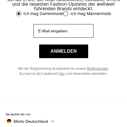
und die neuesten Fashion-Updates der weltweit
führenden Brands entdeckt.
Ich mag Damenmode
Ich mag Männermode
ANMELDEN
Mit der Registrierung akzeptierst du unsere
Bedingungen
.
Du kannst dich jederzeit
hier
vom Newsletter abmelden.
Sie kaufen ein von
Miinto Deutschland