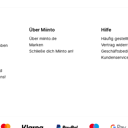
Über Miinto
Hilfe
Über miinto.de
Häufig gestell
Marken
Vertrag wider
aben
Schließe dich Miinto an!
Geschäftsbed
Kundenservic
nd
uns!