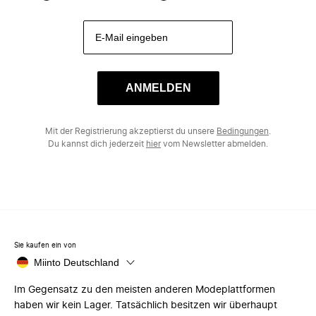
ANMELDEN
Mit der Registrierung akzeptierst du unsere
Bedingungen
.
Du kannst dich jederzeit
hier
vom Newsletter abmelden.
Sie kaufen ein von
Miinto Deutschland
Im Gegensatz zu den meisten anderen Modeplattformen
haben wir kein Lager. Tatsächlich besitzen wir überhaupt