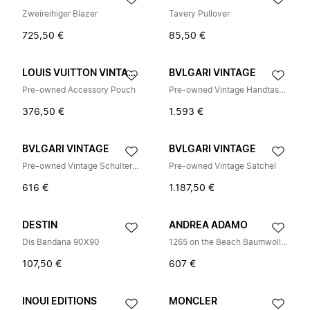
Zweireihiger Blazer
Tavery Pullover
725,50 €
85,50 €
LOUIS VUITTON VINTAGE
BVLGARI VINTAGE
Pre-owned Accessory Pouch
Pre-owned Vintage Handtasche
376,50 €
1.593 €
BVLGARI VINTAGE
BVLGARI VINTAGE
Pre-owned Vintage Schultertasche
Pre-owned Vintage Satchel
616 €
1.187,50 €
DESTIN
ANDREA ADAMO
Dis Bandana 90X90
1265 on the Beach Baumwoll-Minikleid
107,50 €
607 €
INOUI EDITIONS
MONCLER