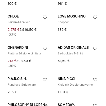
100 €
981 €
CHLOÉ
LOVE MOSCHINO
Seiden-Minikleid
Shopper
2.275 €
2.916,50 €
132 €
-22%
GHERARDINI
ADIDAS ORIGINALS
Piattina Edizione Limitata
Bedrucktes T-Shirt
213 €
303,50 €
51,50 €
-30%
P.A.R.O.S.H.
NINA RICCI
Rundhals-Strickware
Kleid mit Drapierung vorne
205 €
1.161 €
PHILOSOPHY DI LORENZO SERAFINI
SOMEDAY.