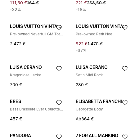
111,50 €
164 €
221 €
268,50 €
-32%
-18%
LOUIS VUITTON VINTAGE
LOUIS VUITTON VINTAGE
Pre-owned Neverfull GM Tote Bag
Pre-owned Petit Noe
2.472 €
922 €
1.470 €
-37%
LUISA CERANO
LUISA CERANO
Kragenlose Jacke
Satin Midi Rock
700 €
280 €
ERES
ELISABETTA FRANCHI
Bass Brassiere Ever Coulotte Bikini Soleil
Georgette Body
457 €
Ab
364 €
PANDORA
7 FOR ALL MANKIND