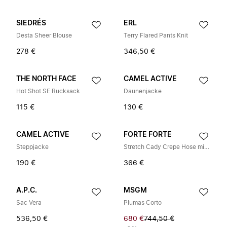
SIEDRÉS
ERL
Desta Sheer Blouse
Terry Flared Pants Knit
278 €
346,50 €
THE NORTH FACE
CAMEL ACTIVE
Hot Shot SE Rucksack
Daunenjacke
115 €
130 €
CAMEL ACTIVE
FORTE FORTE
Steppjacke
Stretch Cady Crepe Hose mit niedrigem Bund
190 €
366 €
A.P.C.
MSGM
Sac Vera
Plumas Corto
536,50 €
680 €
744,50 €