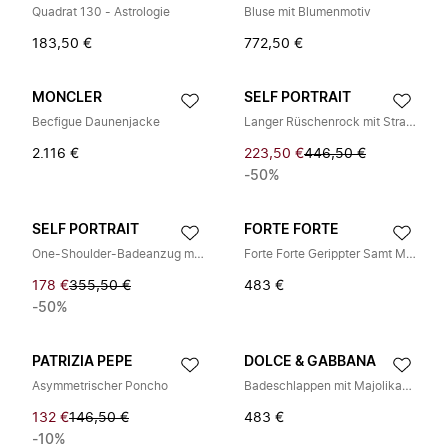
Quadrat 130 - Astrologie
Bluse mit Blumenmotiv
183,50 €
772,50 €
MONCLER
SELF PORTRAIT
Becfigue Daunenjacke
Langer Rüschenrock mit Strasssteinen
2.116 €
223,50 €
446,50 €
-50%
SELF PORTRAIT
FORTE FORTE
One-Shoulder-Badeanzug mit Strasssteinen
Forte Forte Gerippter Samt Midirock mit Falten
178 €
355,50 €
483 €
-50%
PATRIZIA PEPE
DOLCE & GABBANA
Asymmetrischer Poncho
Badeschlappen mit Majolika-Print aus Gummi
132 €
146,50 €
483 €
-10%