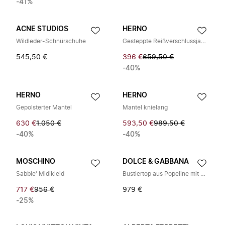
-41%
ACNE STUDIOS
HERNO
Wildleder-Schnürschuhe
Gesteppte Reißverschlussjacke mit Kapuze
545,50 €
396 €
659,50 €
-40%
HERNO
HERNO
Gepolsterter Mantel
Mantel knielang
630 €
1.050 €
593,50 €
989,50 €
-40%
-40%
MOSCHINO
DOLCE & GABBANA
Sabble' Midikleid
Bustiertop aus Popeline mit Majolika-Print
717 €
956 €
979 €
-25%