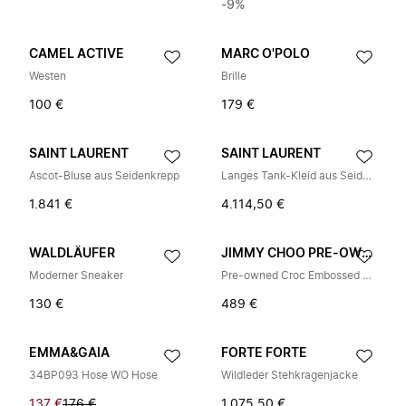
-9%
CAMEL ACTIVE
MARC O'POLO
Westen
Brille
100 €
179 €
SAINT LAURENT
SAINT LAURENT
Ascot-Bluse aus Seidenkrepp
Langes Tank-Kleid aus Seidensatin
1.841 €
4.114,50 €
WALDLÄUFER
JIMMY CHOO PRE-OWNED
Moderner Sneaker
Pre-owned Croc Embossed Leather Card Case
130 €
489 €
EMMA&GAIA
FORTE FORTE
34BP093 Hose WO Hose
Wildleder Stehkragenjacke
137 €
176 €
1.075,50 €