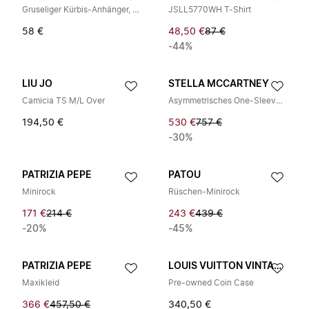
Gruseliger Kürbis-Anhänger, der im Dunkeln leuchtet
JSLL5770WH T-Shirt
58 €
48,50 €
87 €
-44%
LIU JO
STELLA MCCARTNEY
Camicia TS M/L Over
Asymmetrisches One-Sleeve Top
194,50 €
530 €
757 €
-30%
PATRIZIA PEPE
PATOU
Minirock
Rüschen-Minirock
171 €
214 €
243 €
439 €
-20%
-45%
PATRIZIA PEPE
LOUIS VUITTON VINTAGE
Maxikleid
Pre-owned Coin Case
366 €
457,50 €
340,50 €