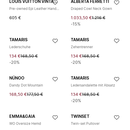
LOUIS VUITTON VINTAGE
ALBERTA FERRETTI
Pre-owned Epi Leather Handbag
Draped Cowl Neck Gown
605 €
1.033,50 €
1.216 €
-15%
TAMARIS
TAMARIS
Lederschuhe
Zehentrenner
134 €
168,50 €
134 €
168,50 €
-20%
-20%
NÚNOO
TAMARIS
Dandy Dot Mountain
Ledersandalette mit Absatz
168,50 €
177,50 €
134 €
168,50 €
-20%
EMMA&GAIA
TWINSET
WO Oversize Hemd
Twin-set Pullover