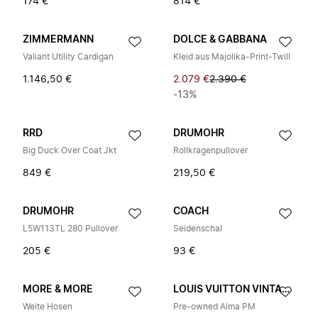
174 €
814 €
ZIMMERMANN
DOLCE & GABBANA
Valiant Utility Cardigan
Kleid aus Majolika-Print-Twill
1.146,50 €
2.079 €
2.390 €
-13%
RRD
DRUMOHR
Big Duck Over Coat Jkt
Rollkragenpullover
849 €
219,50 €
DRUMOHR
COACH
L5W113TL 280 Pullover
Seidenschal
205 €
93 €
MORE & MORE
LOUIS VUITTON VINTAGE
Weite Hosen
Pre-owned Alma PM