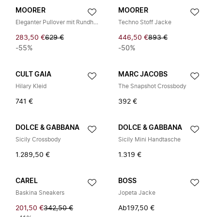
MOORER
MOORER
Eleganter Pullover mit Rundhalsausschnitt
Techno Stoff Jacke
283,50 €
629 €
446,50 €
893 €
-55%
-50%
CULT GAIA
MARC JACOBS
Hilary Kleid
The Snapshot Crossbody
741 €
392 €
DOLCE & GABBANA
DOLCE & GABBANA
Sicily Crossbody
Sicily Mini Handtasche
1.289,50 €
1.319 €
CAREL
BOSS
Baskina Sneakers
Jopeta Jacke
201,50 €
342,50 €
Ab
197,50 €