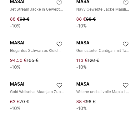
MASAI
MASAI
Jet Stream Jacke in Gewebter Qualität
Navy Gewebte Jacke Majulitta Stil
88 €
98 €
88 €
98 €
-10%
-10%
MASAI
MASAI
Elegantes Schwarzes Kleid mit 3/4 Ärmeln
Gemusterter Cardigan mit Taschen und Knopfverschluss
94,50 €
105 €
113 €
126 €
-10%
-10%
MASAI
MASAI
Gold Wollschal Maanjalo Zubehör
Weiche und stilvolle Mapia Leggings
63 €
70 €
88 €
98 €
-10%
-10%