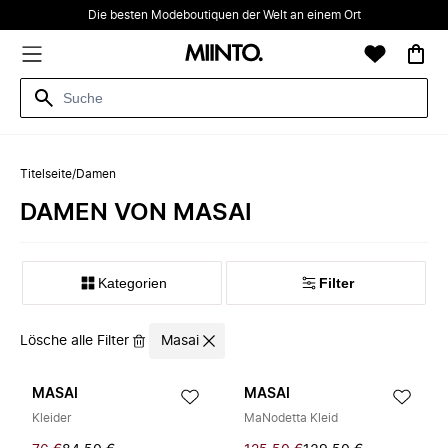
Die besten Modeboutiquen der Welt an einem Ort
Titelseite
/
Damen
DAMEN VON MASAI
Kategorien
Filter
Lösche alle Filter
Masai
MASAI
MASAI
Kleider
MaNodetta Kleid