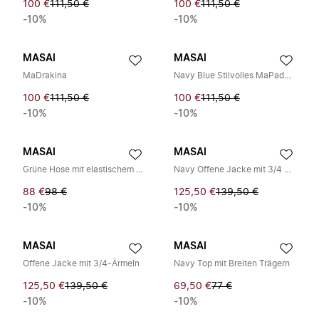
100 €
111,50 €
100 €
111,50 €
-10%
-10%
MASAI
MASAI
MaDrakina
Navy Blue Stilvolles MaPadme Top
100 €
111,50 €
100 €
111,50 €
-10%
-10%
MASAI
MASAI
Grüne Hose mit elastischem Bund und geradem Bein
Navy Offene Jacke mit 3/4 Ärmeln
88 €
98 €
125,50 €
139,50 €
-10%
-10%
MASAI
MASAI
Offene Jacke mit 3/4-Ärmeln
Navy Top mit Breiten Trägern
125,50 €
139,50 €
69,50 €
77 €
-10%
-10%