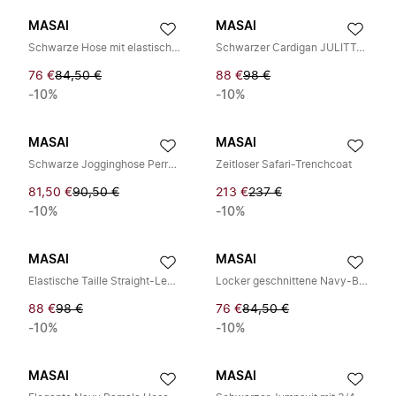
MASAI
MASAI
Schwarze Hose mit elastischem Bund und Reißverschlussdetails
Schwarzer Cardigan JULITTA 1000829 Modell
76 €
84,50 €
88 €
98 €
-10%
-10%
MASAI
MASAI
Schwarze Jogginghose Perry Stil 1000354
Zeitloser Safari-Trenchcoat
81,50 €
90,50 €
213 €
237 €
-10%
-10%
MASAI
MASAI
Elastische Taille Straight-Leg Schwarze Hose
Locker geschnittene Navy-Blau Hose
88 €
98 €
76 €
84,50 €
-10%
-10%
MASAI
MASAI