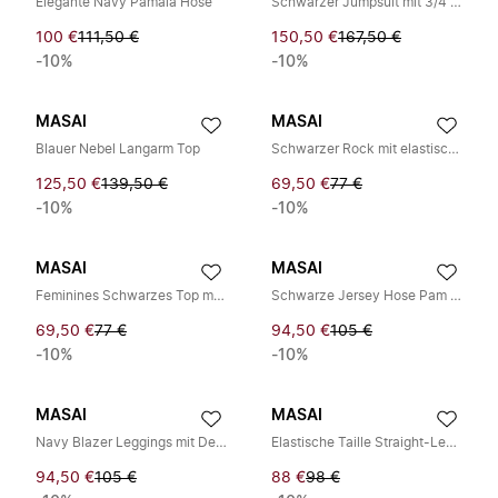
Elegante Navy Pamala Hose
Schwarzer Jumpsuit mit 3/4 Ärmeln
100 €
111,50 €
150,50 €
167,50 €
-10%
-10%
MASAI
MASAI
Blauer Nebel Langarm Top
Schwarzer Rock mit elastischem Bund im Mastina-Stil
125,50 €
139,50 €
69,50 €
77 €
-10%
-10%
MASAI
MASAI
Feminines Schwarzes Top mit Breiten Trägern
Schwarze Jersey Hose Pam 1001407
69,50 €
77 €
94,50 €
105 €
-10%
-10%
MASAI
MASAI
Navy Blazer Leggings mit Dekorativen Nähten
Elastische Taille Straight-Leg Navy Hose
94,50 €
105 €
88 €
98 €