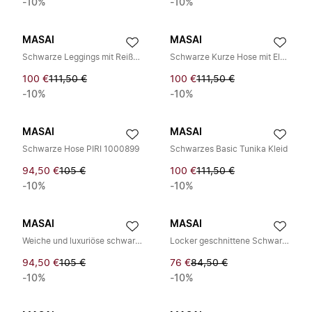
-10%
-10%
MASAI
MASAI
Schwarze Leggings mit Reißverschlussdetails
Schwarze Kurze Hose mit Elastischem Bund
100 €
111,50 €
100 €
111,50 €
-10%
-10%
MASAI
MASAI
Schwarze Hose PIRI 1000899
Schwarzes Basic Tunika Kleid
94,50 €
105 €
100 €
111,50 €
-10%
-10%
MASAI
MASAI
Weiche und luxuriöse schwarze Basic-Hose
Locker geschnittene Schwarze Hose mit elastischem Bund
94,50 €
105 €
76 €
84,50 €
-10%
-10%