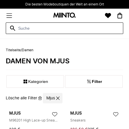
Die besten Modeboutiquen der Welt an einem Ort
Titelseite
/
Damen
DAMEN VON MJUS
Kategorien
Filter
Lösche alle Filter
Mjus
MJUS
MJUS
M96201 High Lace-up Sneakers
Sneakers