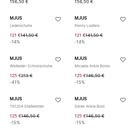
156,50 €
156,50 €
MJUS
MJUS
Lederschuhe
Penny Loafers
121 €
141,50 €
121 €
141,50 €
-14%
-14%
MJUS
MJUS
Wildleder-Schnürschuhe
Micaela Ankle Boots
125 €
213 €
125 €
146,50 €
-41%
-15%
MJUS
MJUS
T61204 Stiefeletten
Derek Ankle Boot
125 €
146,50 €
125 €
146,50 €
-15%
-15%