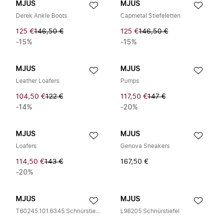
MJUS
MJUS
Derek Ankle Boots
Capmetal Stiefeletten
125 €
146,50 €
125 €
146,50 €
-15%
-15%
MJUS
MJUS
Leather Loafers
Pumps
104,50 €
122 €
117,50 €
147 €
-14%
-20%
MJUS
MJUS
Loafers
Genova Sneakers
114,50 €
143 €
167,50 €
-20%
MJUS
MJUS
T60245.101.6345 Schnürstiefel
L98205 Schnürstiefel