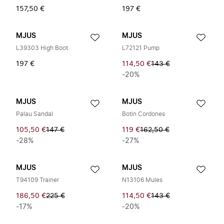
157,50 €
197 €
MJUS
MJUS
L39303 High Boot
L72121 Pump
197 €
114,50 €
143 €
-20%
MJUS
MJUS
Palau Sandal
Botin Cordones
105,50 €
147 €
119 €
162,50 €
-28%
-27%
MJUS
MJUS
T94109 Trainer
N13106 Mules
186,50 €
225 €
114,50 €
143 €
-17%
-20%