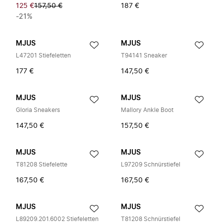
125 €
157,50 €
187 €
-21%
MJUS
MJUS
L47201 Stiefeletten
T94141 Sneaker
177 €
147,50 €
MJUS
MJUS
Gloria Sneakers
Mallory Ankle Boot
147,50 €
157,50 €
MJUS
MJUS
T81208 Stiefelette
L97209 Schnürstiefel
167,50 €
167,50 €
MJUS
MJUS
L89209.201.6002 Stiefeletten
T81208 Schnürstiefel