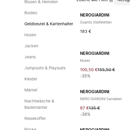
Lösche alle Filter
Nerogi
Blusen & Hemden
Bodies
NEROGIARDINI
Guanto Stiefeletten
Geldbeutel & Kartenhalter
183 €
Hosen
Jacken
NEROGIARDINI
Jeans
Mules
Jumpsuits & Playsuits
100,50 €
155,50 €
-35%
Kleider
Mäntel
NEROGIARDINI
NERO GIARDINI Sandalen
Nachtwäsche &
Bademäntel
87 €
135 €
-36%
Reisekoffer
Röcke