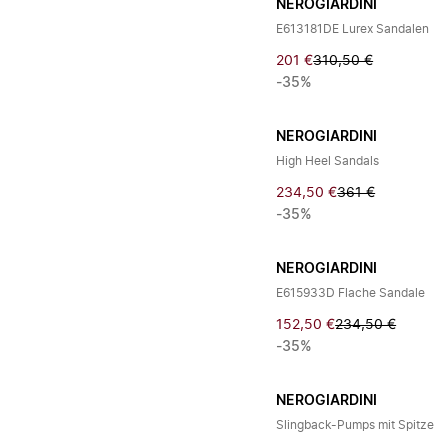
NEROGIARDINI
E613181DE Lurex Sandalen
201 €
310,50 €
-35%
NEROGIARDINI
High Heel Sandals
234,50 €
361 €
-35%
NEROGIARDINI
E615933D Flache Sandale
152,50 €
234,50 €
-35%
NEROGIARDINI
Slingback-Pumps mit Spitze