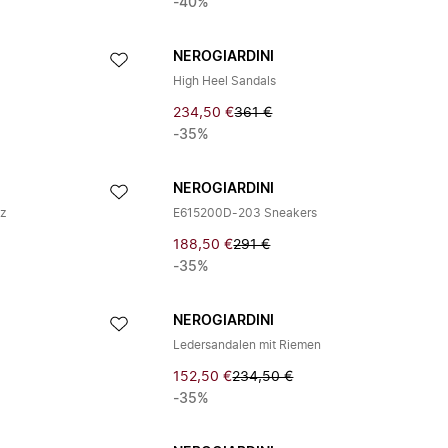
-40%
NEROGIARDINI
High Heel Sandals
234,50 €
361 €
-35%
NEROGIARDINI
tz
E615200D-203 Sneakers
188,50 €
291 €
-35%
NEROGIARDINI
Ledersandalen mit Riemen
152,50 €
234,50 €
-35%