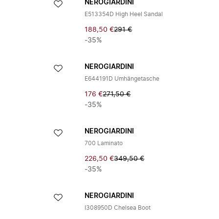
NEROGIARDINI
E513354D High Heel Sandal
188,50 €
291 €
-35%
NEROGIARDINI
E644191D Umhängetasche
176 €
271,50 €
-35%
NEROGIARDINI
700 Laminato
226,50 €
349,50 €
-35%
NEROGIARDINI
I308950D Chelsea Boot