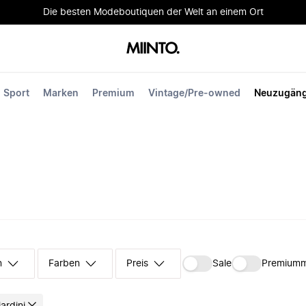
Die besten Modeboutiquen der Welt an einem Ort
Sport
Marken
Premium
Vintage/Pre-owned
Neuzugän
n
Farben
Preis
Sale
Premium