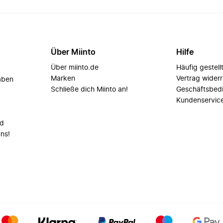
Über Miinto
Hilfe
Über miinto.de
Häufig gestell
Marken
Vertrag wider
aben
Schließe dich Miinto an!
Geschäftsbed
Kundenservic
nd
uns!