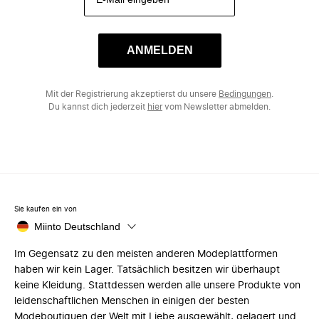
ANMELDEN
Mit der Registrierung akzeptierst du unsere
Bedingungen
.
Du kannst dich jederzeit
hier
vom Newsletter abmelden.
Sie kaufen ein von
Miinto Deutschland
Im Gegensatz zu den meisten anderen Modeplattformen
haben wir kein Lager. Tatsächlich besitzen wir überhaupt
keine Kleidung. Stattdessen werden alle unsere Produkte von
leidenschaftlichen Menschen in einigen der besten
Modeboutiquen der Welt mit Liebe ausgewählt, gelagert und