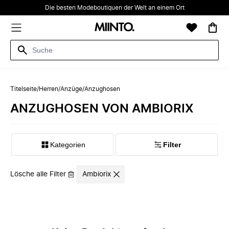
Die besten Modeboutiquen der Welt an einem Ort
Titelseite
/
Herren
/
Anzüge
/
Anzughosen
ANZUGHOSEN VON AMBIORIX
Kategorien
Filter
Lösche alle Filter
Ambiorix