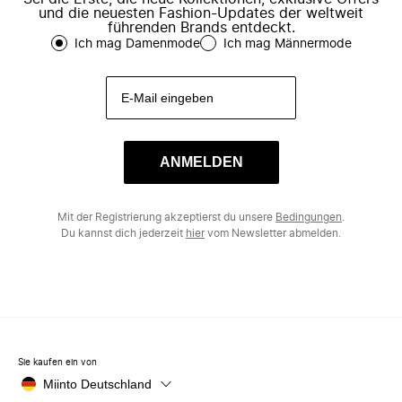
und die neuesten Fashion-Updates der weltweit
führenden Brands entdeckt.
Ich mag Damenmode
Ich mag Männermode
ANMELDEN
Mit der Registrierung akzeptierst du unsere
Bedingungen
.
Du kannst dich jederzeit
hier
vom Newsletter abmelden.
Sie kaufen ein von
Miinto Deutschland