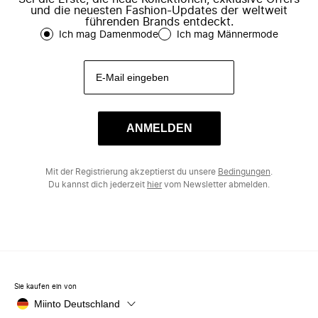
und die neuesten Fashion-Updates der weltweit
führenden Brands entdeckt.
Ich mag Damenmode
Ich mag Männermode
ANMELDEN
Mit der Registrierung akzeptierst du unsere
Bedingungen
.
Du kannst dich jederzeit
hier
vom Newsletter abmelden.
Sie kaufen ein von
Miinto Deutschland