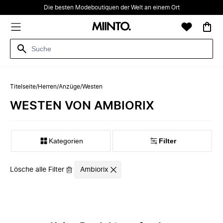
Die besten Modeboutiquen der Welt an einem Ort
Titelseite
/
Herren
/
Anzüge
/
Westen
WESTEN VON AMBIORIX
Kategorien
Filter
Lösche alle Filter
Ambiorix