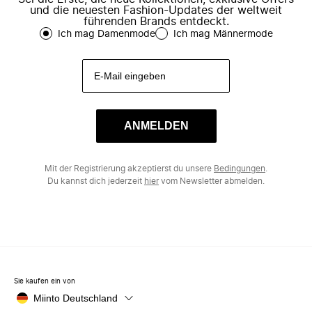
und die neuesten Fashion-Updates der weltweit
führenden Brands entdeckt.
Ich mag Damenmode
Ich mag Männermode
ANMELDEN
Mit der Registrierung akzeptierst du unsere
Bedingungen
.
Du kannst dich jederzeit
hier
vom Newsletter abmelden.
Sie kaufen ein von
Miinto Deutschland