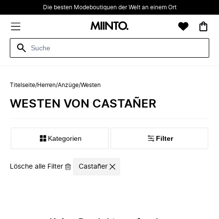
Die besten Modeboutiquen der Welt an einem Ort
Titelseite
/
Herren
/
Anzüge
/
Westen
WESTEN VON CASTAÑER
Kategorien
Filter
Lösche alle Filter
Castañer