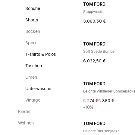
TOM FORD
Schuhe
Steppweste
Shorts
3.060,50 €
Socken
Sport
TOM FORD
Soft Suede Bomber
T-shirts & Polos
6.032,50 €
Taschen
Uhren
TOM FORD
Unterwäsche
Leichte Wildleder Bomberjack
Vintage
5.274 €
5.860 €
-10%
Kinder
Wohnen
TOM FORD
Leichte Blousonjacke