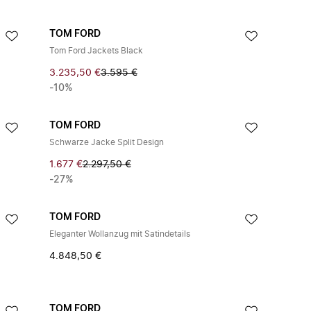
TOM FORD
Tom Ford Jackets Black
3.235,50 €
3.595 €
-10%
TOM FORD
Schwarze Jacke Split Design
1.677 €
2.297,50 €
-27%
TOM FORD
Eleganter Wollanzug mit Satindetails
4.848,50 €
TOM FORD