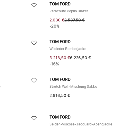
TOM FORD
Parachute Poplin Blazer
2.030 €
2.537,50 €
-20%
TOM FORD
Wildleder Bomberjacke
5.213,50 €
6.226,50 €
-16%
TOM FORD
e
Stretch Woll-Mischung Sakko
2.916,50 €
TOM FORD
Seiden-Viskose-Jacquard-Abendjacke