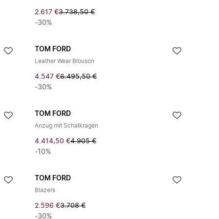
2.617 €
3.738,50 €
-30%
TOM FORD
Leather Wear Blouson
4.547 €
6.495,50 €
-30%
TOM FORD
Anzug mit Schalkragen
4.414,50 €
4.905 €
-10%
TOM FORD
Blazers
2.596 €
3.708 €
-30%