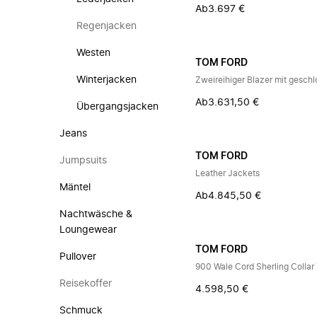
Ab
3.697 €
Regenjacken
Westen
TOM FORD
Winterjacken
Zweireihiger Blazer mit gesch
Ab
3.631,50 €
Übergangsjacken
Jeans
TOM FORD
Jumpsuits
Leather Jackets
Mäntel
Ab
4.845,50 €
Nachtwäsche &
Loungewear
TOM FORD
Pullover
900 Wale Cord Sherling Collar
Reisekoffer
4.598,50 €
Schmuck