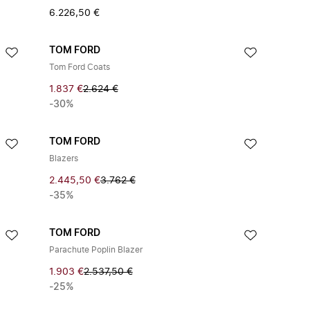
6.226,50 €
TOM FORD
Tom Ford Coats
1.837 €
2.624 €
-30%
TOM FORD
Blazers
2.445,50 €
3.762 €
-35%
TOM FORD
Parachute Poplin Blazer
1.903 €
2.537,50 €
-25%