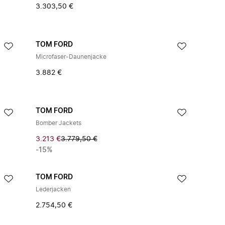
3.303,50 €
TOM FORD
Microfaser-Daunenjacke
3.882 €
TOM FORD
Bomber Jackets
3.213 €
3.779,50 €
-15%
TOM FORD
Lederjacken
2.754,50 €