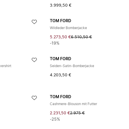
3.999,50 €
TOM FORD
Wildleder Bomberjacke
5.273,50 €
6.510,50 €
-19%
TOM FORD
vershirt
Seiden-Satin-Bomberjacke
4.203,50 €
TOM FORD
Cashmere-Blouson mit Futter
2.231,50 €
2.975 €
-25%