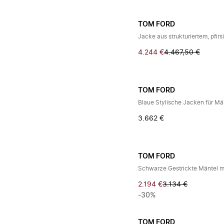
TOM FORD
Jacke aus strukturiertem, pfir
4.244 €
4.467,50 €
TOM FORD
Blaue Stylische Jacken für M
3.662 €
TOM FORD
Schwarze Gestrickte Mäntel m
2.194 €
3.134 €
-30%
TOM FORD