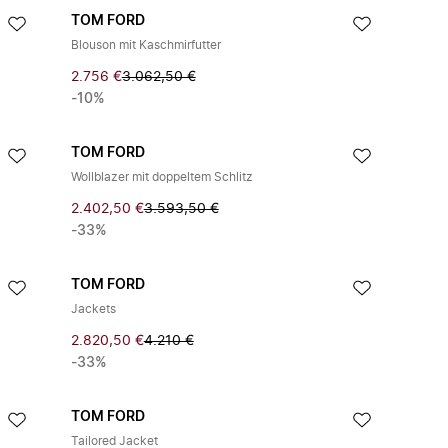
TOM FORD
Blouson mit Kaschmirfutter
2.756 €
3.062,50 €
-10%
TOM FORD
Wollblazer mit doppeltem Schlitz
2.402,50 €
3.593,50 €
-33%
TOM FORD
Jackets
2.820,50 €
4.210 €
-33%
TOM FORD
Tailored Jacket