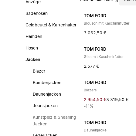
Lösche alle Filter
Tom F
Anzüge
Badehosen
TOM FORD
Blouson mit Kaschmirfutter
Geldbeutel & Kartenhalter
3.062,50 €
Hemden
Hosen
TOM FORD
Gilet mit Kaschmirfutter
Jacken
2.577 €
Blazer
Bomberjacken
TOM FORD
Blazers
Daunenjacken
2.954,50 €
3.319,50 €
Jeansjacken
-11%
Kunstpelz & Shearling
TOM FORD
Jacken
Daunenjacke
Lederjacken