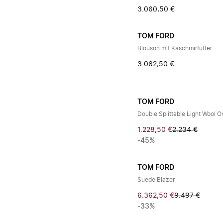
3.060,50 €
TOM FORD
Blouson mit Kaschmirfutter
3.062,50 €
TOM FORD
Double Splittable Light Wool O
1.228,50 €
2.234 €
-45%
TOM FORD
Suede Blazer
6.362,50 €
9.497 €
-33%