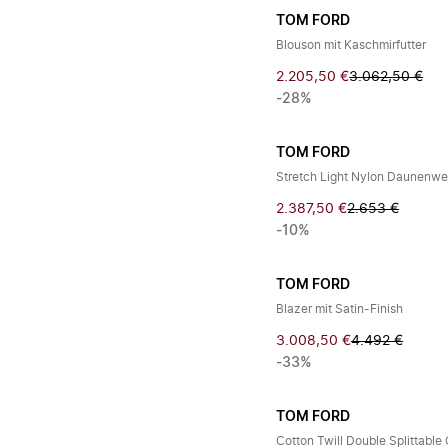
TOM FORD
Blouson mit Kaschmirfutter
2.205,50 €
3.062,50 €
-28%
TOM FORD
Stretch Light Nylon Daunenwe
2.387,50 €
2.653 €
-10%
TOM FORD
Blazer mit Satin-Finish
3.008,50 €
4.492 €
-33%
TOM FORD
Cotton Twill Double Splittable 