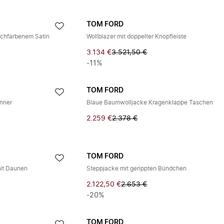
TOM FORD
sichfarbenem Satin
Wollblazer mit doppelter Knopfleiste
3.134 €
3.521,50 €
-11%
TOM FORD
änner
Blaue Baumwolljacke Kragenklappe Taschen
2.259 €
2.378 €
TOM FORD
it Daunen
Steppjacke mit gerippten Bündchen
2.122,50 €
2.653 €
-20%
TOM FORD