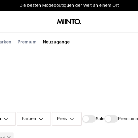
Die besten Modeboutiquen der Welt an einem Ort
arken
Premium
Neuzugänge
n
Farben
Preis
Sale
Premium