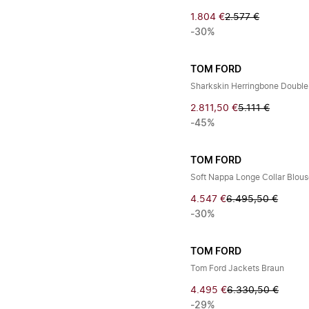
1.804 €
2.577 €
-30%
TOM FORD
Sharkskin Herringbone Double 
2.811,50 €
5.111 €
-45%
TOM FORD
Soft Nappa Longe Collar Blou
4.547 €
6.495,50 €
-30%
TOM FORD
Tom Ford Jackets Braun
4.495 €
6.330,50 €
-29%