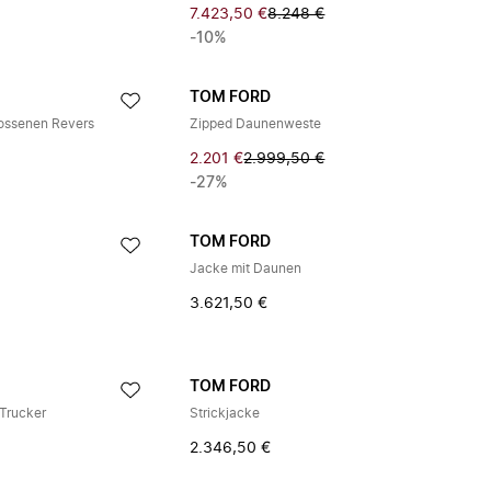
7.423,50 €
8.248 €
-10%
TOM FORD
lossenen Revers
Zipped Daunenweste
2.201 €
2.999,50 €
-27%
TOM FORD
Jacke mit Daunen
3.621,50 €
TOM FORD
 Trucker
Strickjacke
2.346,50 €