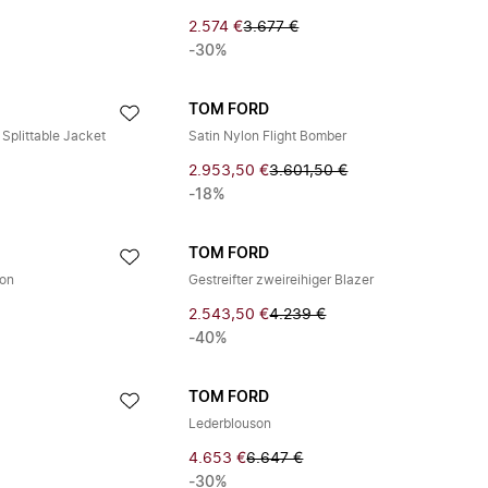
2.574 €
3.677 €
-30%
TOM FORD
Splittable Jacket
Satin Nylon Flight Bomber
2.953,50 €
3.601,50 €
-18%
TOM FORD
son
Gestreifter zweireihiger Blazer
2.543,50 €
4.239 €
-40%
TOM FORD
Lederblouson
4.653 €
6.647 €
-30%