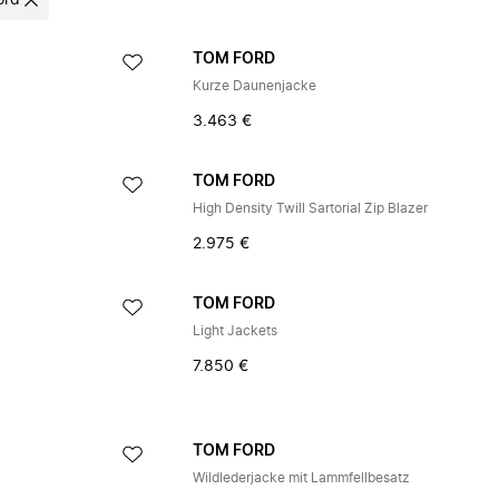
ord
TOM FORD
Kurze Daunenjacke
3.463 €
TOM FORD
High Density Twill Sartorial Zip Blazer
2.975 €
TOM FORD
Light Jackets
7.850 €
TOM FORD
Wildlederjacke mit Lammfellbesatz