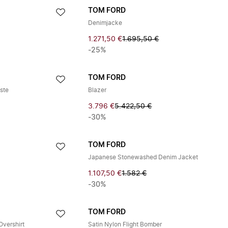
TOM FORD
Denimjacke
1.271,50 €
1.695,50 €
-25%
TOM FORD
ste
Blazer
3.796 €
5.422,50 €
-30%
TOM FORD
Japanese Stonewashed Denim Jacket
1.107,50 €
1.582 €
-30%
TOM FORD
Overshirt
Satin Nylon Flight Bomber