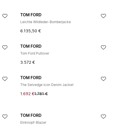
TOM FORD
Leichte Wildleder-Bomberjacke
6.135,50 €
TOM FORD
Tom Ford Pullover
3.572 €
TOM FORD
The Selvedge Icon Denim Jacket
1.692 €
1.781 €
TOM FORD
Einknopf-Blazer