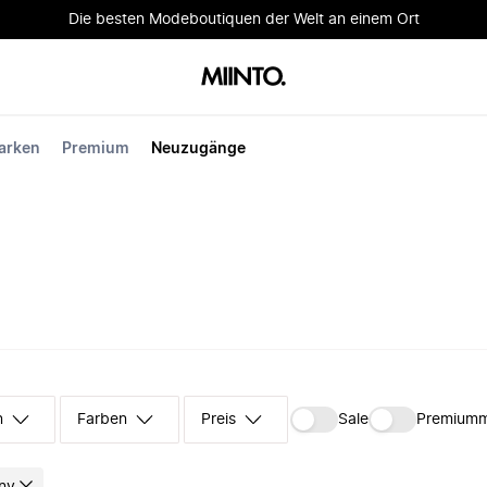
Die besten Modeboutiquen der Welt an einem Ort
arken
Premium
Neuzugänge
n
Farben
Preis
Sale
Premium