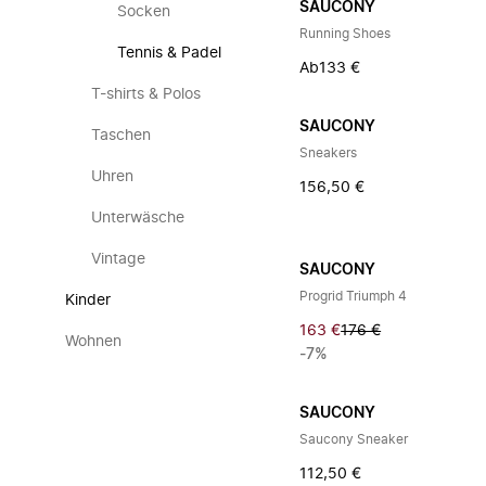
SAUCONY
Socken
Running Shoes
Tennis & Padel
Ab
133 €
T-shirts & Polos
SAUCONY
Taschen
Sneakers
Uhren
156,50 €
Unterwäsche
Vintage
SAUCONY
Progrid Triumph 4
Kinder
163 €
176 €
Wohnen
-7%
SAUCONY
Saucony Sneaker
112,50 €