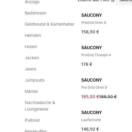
Lösche alle Filter
Sauco
Anzüge
Badehosen
SAUCONY
ProGrid Omni 9
Geldbeutel & Kartenhalter
156,50 €
Hemden
Hosen
SAUCONY
ProGrid Triumph 4
Jacken
176 €
Jeans
Jumpsuits
SAUCONY
Pro Grid Omni 9
Mäntel
185,50 €
189,50 €
Nachtwäsche &
Loungewear
SAUCONY
Laufschuhe
Pullover
146,50 €
Reisekoffer