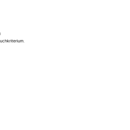
n
uchkriterium.