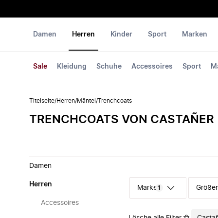
Damen
Herren
Kinder
Sport
Marken
Sale
Kleidung
Schuhe
Accessoires
Sport
M
Titelseite
/
Herren
/
Mäntel
/
Trenchcoats
TRENCHCOATS VON CASTAÑER
Damen
Herren
Marke
Größe
1
Accessoires