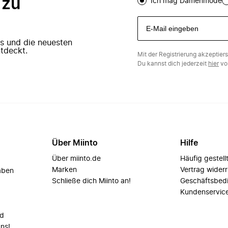
 zu
Ich mag Damenmode
ers und die neuesten
tdeckt.
Mit der Registrierung akzeptier
Du kannst dich jederzeit
hier
vo
Über Miinto
Hilfe
Über miinto.de
Häufig gestell
Marken
Vertrag wider
aben
Schließe dich Miinto an!
Geschäftsbed
Kundenservic
nd
uns!