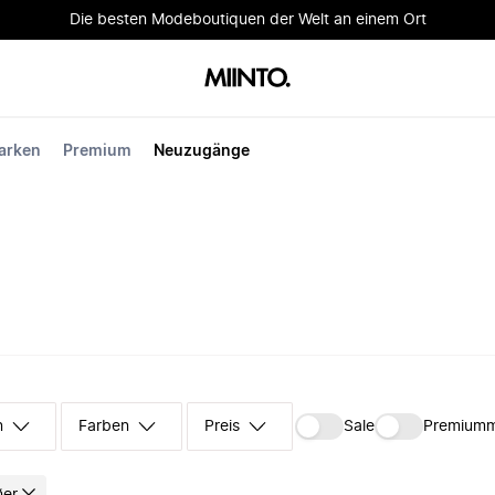
Die besten Modeboutiquen der Welt an einem Ort
arken
Premium
Neuzugänge
n
Farben
Preis
Sale
Premium