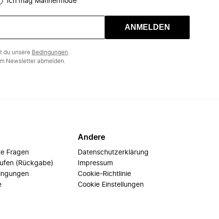
Ich mag Männermode
ANMELDEN
st du unsere
Bedingungen
.
m Newsletter abmelden.
Andere
te Fragen
Datenschutzerklärung
rufen (Rückgabe)
Impressum
ingungen
Cookie-Richtlinie
e
Cookie Einstellungen