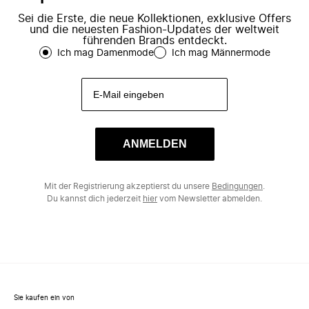
Sei die Erste, die neue Kollektionen, exklusive Offers
und die neuesten Fashion-Updates der weltweit
führenden Brands entdeckt.
Ich mag Damenmode
Ich mag Männermode
ANMELDEN
Mit der Registrierung akzeptierst du unsere
Bedingungen
.
Du kannst dich jederzeit
hier
vom Newsletter abmelden.
Sie kaufen ein von