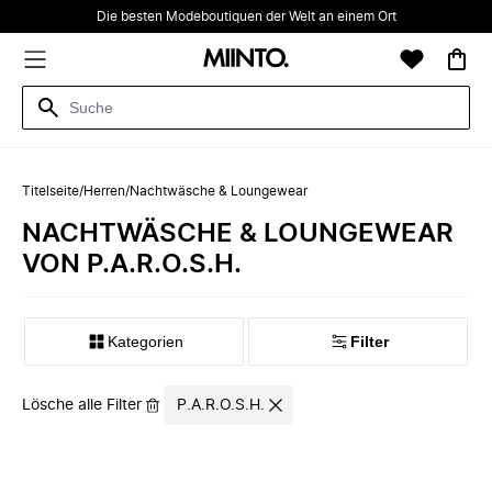
Die besten Modeboutiquen der Welt an einem Ort
Titelseite
/
Herren
/
Nachtwäsche & Loungewear
NACHTWÄSCHE & LOUNGEWEAR
VON P.A.R.O.S.H.
Kategorien
Filter
Lösche alle Filter
P.A.R.O.S.H.