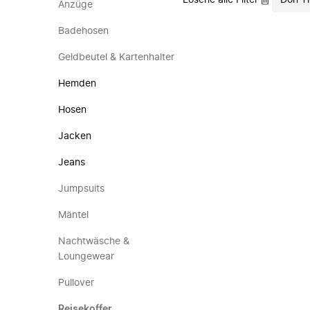
Lösche alle Filter
Don Th
Anzüge
Badehosen
Geldbeutel & Kartenhalter
Hemden
Hosen
Jacken
Jeans
Jumpsuits
Mäntel
Nachtwäsche &
Loungewear
Pullover
Reisekoffer