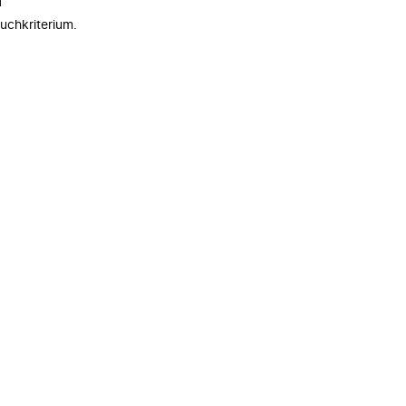
n
uchkriterium.