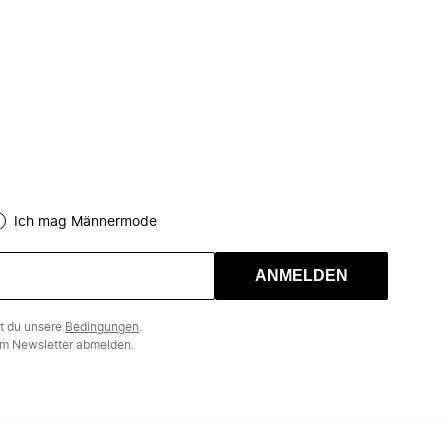
Ich mag Männermode
ANMELDEN
st du unsere
Bedingungen
.
m Newsletter abmelden.