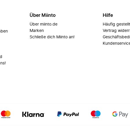
Über Miinto
Hilfe
Über miinto.de
Häufig gestell
Marken
Vertrag wider
aben
Schließe dich Miinto an!
Geschäftsbed
Kundenservic
nd
uns!