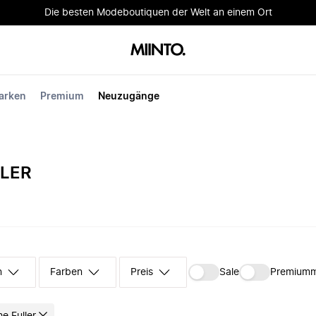
Die besten Modeboutiquen der Welt an einem Ort
arken
Premium
Neuzugänge
LLER
n
Farben
Preis
Sale
Premium