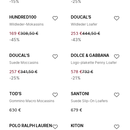
-15%
-25%
HUNDRED100
DOUCAL'S
Wildleder-Mokassins
Wildleder Loafer
169 €
308,50 €
253 €
444,50 €
-45%
-43%
DOUCAL'S
DOLCE & GABBANA
Suede Moccasins
Logo-plakette Penny Loafer
257 €
341,50 €
578 €
732 €
-25%
-21%
TOD'S
SANTONI
Gommino Macro Mocassins
Suede Slip-On Loafers
630 €
679 €
POLO RALPH LAUREN
KITON