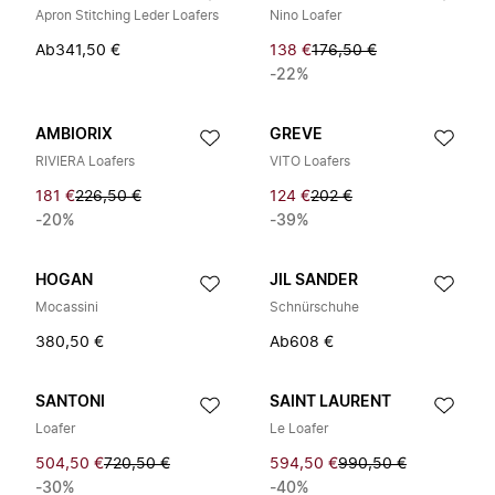
Apron Stitching Leder Loafers
Nino Loafer
Ab
341,50 €
138 €
176,50 €
-22%
AMBIORIX
GREVE
RIVIERA Loafers
VITO Loafers
181 €
226,50 €
124 €
202 €
-20%
-39%
HOGAN
JIL SANDER
Mocassini
Schnürschuhe
380,50 €
Ab
608 €
SANTONI
SAINT LAURENT
Loafer
Le Loafer
504,50 €
720,50 €
594,50 €
990,50 €
-30%
-40%