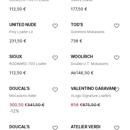
GIUMELO-700-H Loafer
56402 Loafer
112,50 €
177,50 €
UNITED NUDE
TOD'S
Poly Loafer Lo
Gommino Mokassins
231,50 €
738 €
SIOUX
WOOLRICH
RODIMIRO-700 Loafer
Double U.T. Mokassins
112,50 €
Ab
146,50 €
DOUCAL'S
VALENTINO GARAVANI
Mocassino Adler
VLogo Signature Loafers
300,50 €
341,50 €
858 €
875,50 €
-12%
DOUCAL'S
ATELIER VERDI