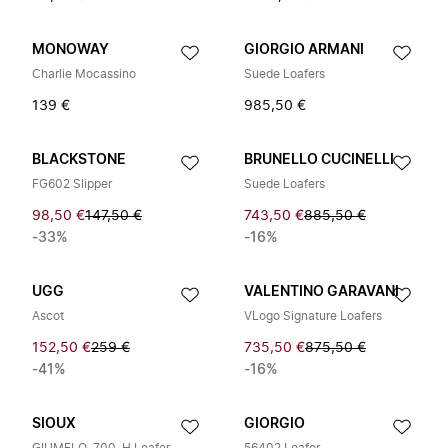
MONOWAY
GIORGIO ARMANI
Charlie Mocassino
Suede Loafers
139 €
985,50 €
BLACKSTONE
BRUNELLO CUCINELLI
FG602 Slipper
Suede Loafers
98,50 €
147,50 €
743,50 €
885,50 €
-33%
-16%
UGG
VALENTINO GARAVANI
Ascot
VLogo Signature Loafers
152,50 €
259 €
735,50 €
875,50 €
-41%
-16%
SIOUX
GIORGIO