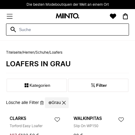
Die besten Modeboutiquen der Welt an einem Ort
Titelseite
/
Herren
/
Schuhe
/
Loafers
LOAFERS IN GRAU
Kategorien
Filter
Lösche alle Filter
Grau
CLARKS
WALKINPITAS
Torford Easy Loafer
Slip On WP150