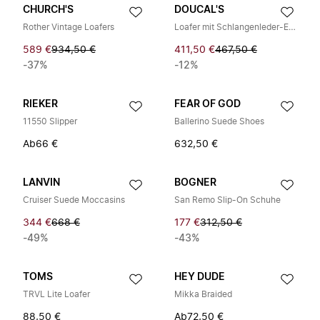
CHURCH'S
DOUCAL'S
Rother Vintage Loafers
Loafer mit Schlangenleder-Effekt und Doppel-Schnalle
589 €
934,50 €
411,50 €
467,50 €
-37%
-12%
RIEKER
FEAR OF GOD
11550 Slipper
Ballerino Suede Shoes
Ab
66 €
632,50 €
LANVIN
BOGNER
Cruiser Suede Moccasins
San Remo Slip-On Schuhe
344 €
668 €
177 €
312,50 €
-49%
-43%
TOMS
HEY DUDE
TRVL Lite Loafer
Mikka Braided
88,50 €
Ab
72,50 €