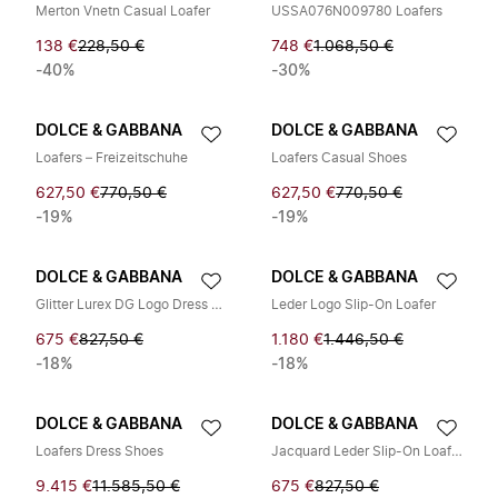
Merton Vnetn Casual Loafer
USSA076N009780 Loafers
138 €
228,50 €
748 €
1.068,50 €
-40%
-30%
DOLCE & GABBANA
DOLCE & GABBANA
Loafers – Freizeitschuhe
Loafers Casual Shoes
627,50 €
770,50 €
627,50 €
770,50 €
-19%
-19%
DOLCE & GABBANA
DOLCE & GABBANA
Glitter Lurex DG Logo Dress Loafers
Leder Logo Slip-On Loafer
675 €
827,50 €
1.180 €
1.446,50 €
-18%
-18%
DOLCE & GABBANA
DOLCE & GABBANA
Loafers Dress Shoes
Jacquard Leder Slip-On Loafer
9.415 €
11.585,50 €
675 €
827,50 €