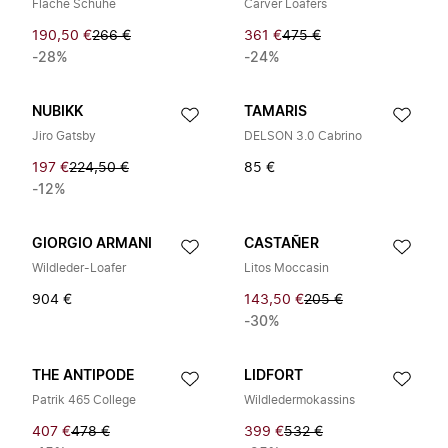
Flache Schuhe
Carver Loafers
190,50 €
266 €
361 €
475 €
-28%
-24%
NUBIKK
TAMARIS
Jiro Gatsby
DELSON 3.0 Cabrino
197 €
224,50 €
85 €
-12%
GIORGIO ARMANI
CASTAÑER
Wildleder-Loafer
Litos Moccasin
904 €
143,50 €
205 €
-30%
THE ANTIPODE
LIDFORT
Patrik 465 College
Wildledermokassins
407 €
478 €
399 €
532 €