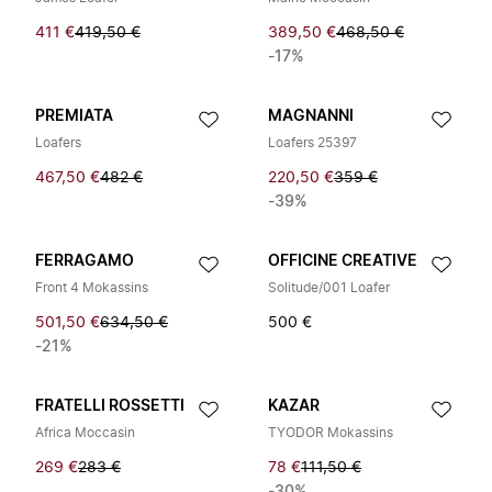
411 €
419,50 €
389,50 €
468,50 €
-17%
PREMIATA
MAGNANNI
Loafers
Loafers 25397
467,50 €
482 €
220,50 €
359 €
-39%
FERRAGAMO
OFFICINE CREATIVE
Front 4 Mokassins
Solitude/001 Loafer
501,50 €
634,50 €
500 €
-21%
FRATELLI ROSSETTI
KAZAR
Africa Moccasin
TYODOR Mokassins
269 €
283 €
78 €
111,50 €