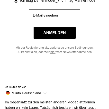
Ich mag Damenmode
Ich mag Männermode
ANMELDEN
Mit der Registrierung akzeptierst du unsere
Bedingungen
.
Du kannst dich jederzeit
hier
vom Newsletter abmelden.
Sie kaufen ein von
Miinto Deutschland
Im Gegensatz zu den meisten anderen Modeplattformen
haben wir kein Lager. Tatsächlich besitzen wir überhaupt