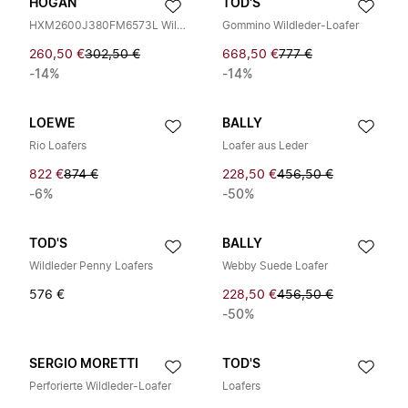
HOGAN
TOD'S
HXM2600J380FM6573L Wildleder Slipper
Gommino Wildleder-Loafer
260,50 €
302,50 €
668,50 €
777 €
-14%
-14%
LOEWE
BALLY
Rio Loafers
Loafer aus Leder
822 €
874 €
228,50 €
456,50 €
-6%
-50%
TOD'S
BALLY
Wildleder Penny Loafers
Webby Suede Loafer
576 €
228,50 €
456,50 €
-50%
SERGIO MORETTI
TOD'S
Perforierte Wildleder-Loafer
Loafers