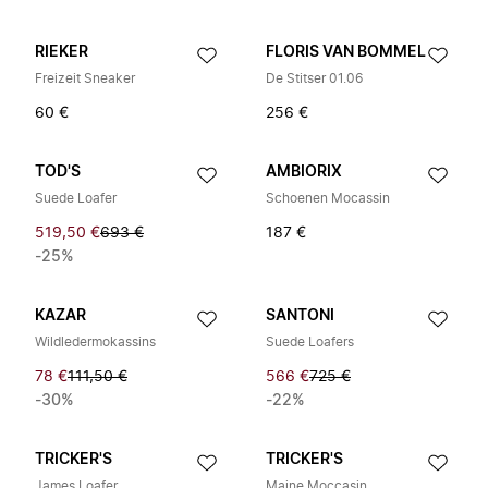
RIEKER
FLORIS VAN BOMMEL
Freizeit Sneaker
De Stitser 01.06
60 €
256 €
TOD'S
AMBIORIX
Suede Loafer
Schoenen Mocassin
519,50 €
693 €
187 €
-25%
KAZAR
SANTONI
Wildledermokassins
Suede Loafers
78 €
111,50 €
566 €
725 €
-30%
-22%
TRICKER'S
TRICKER'S
James Loafer
Maine Moccasin