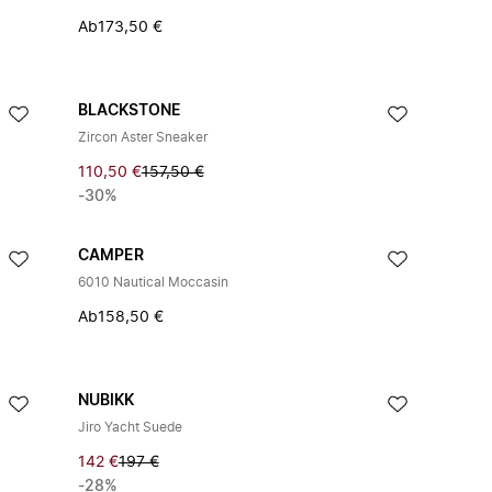
Ab
173,50 €
BLACKSTONE
Zircon Aster Sneaker
110,50 €
157,50 €
-30%
CAMPER
6010 Nautical Moccasin
Ab
158,50 €
NUBIKK
Jiro Yacht Suede
142 €
197 €
-28%