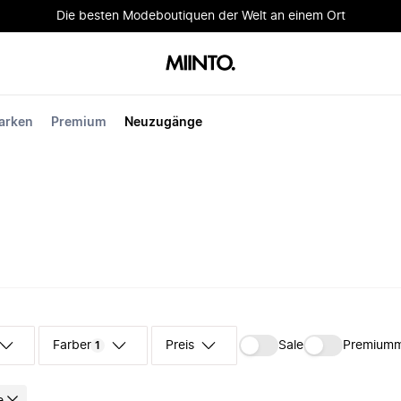
Die besten Modeboutiquen der Welt an einem Ort
arken
Premium
Neuzugänge
Farben
Preis
Sale
Premium
1