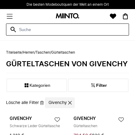
Die besten Modeboutiquen der Welt an einem Ort
Titelseite
/
Herren
/
Taschen
/
Gürteltaschen
GÜRTELTASCHEN VON GIVENCHY
Kategorien
Filter
Lösche alle Filter
Givenchy
GIVENCHY
GIVENCHY
Schwarze Leder Gürteltasche
Gürteltaschen