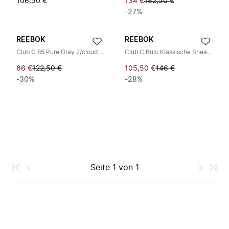
106,50 €
134 €
182,50 €
-27%
REEBOK
REEBOK
Club C 85 Pure Gray 2/cloud White Herren Low Schuh
Club C Bulc Klassische Sneakers
86 €
122,50 €
105,50 €
146 €
-30%
-28%
Seite
1
von
1