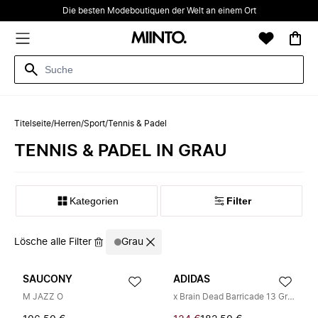
Die besten Modeboutiquen der Welt an einem Ort
Titelseite
/
Herren
/
Sport
/
Tennis & Padel
TENNIS & PADEL IN GRAU
Kategorien
Filter
Lösche alle Filter
Grau
SAUCONY
ADIDAS
M JAZZ O
x Brain Dead Barricade 13 Grey Camo