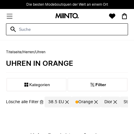
Die besten Modeboutiquen der Welt an einem Ort
Titelseite
/
Herren
/
Uhren
UHREN IN ORANGE
Kategorien
Filter
Lösche alle Filter
38.5 EU
Orange
Dior
Stua