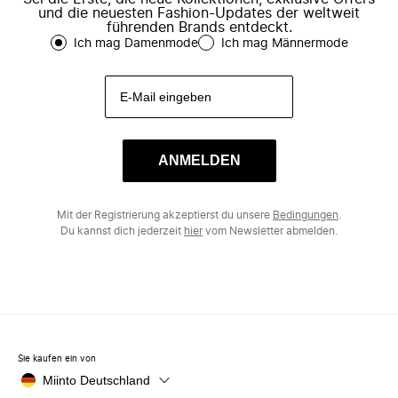
und die neuesten Fashion-Updates der weltweit
führenden Brands entdeckt.
Ich mag Damenmode
Ich mag Männermode
ANMELDEN
Mit der Registrierung akzeptierst du unsere
Bedingungen
.
Du kannst dich jederzeit
hier
vom Newsletter abmelden.
Sie kaufen ein von
Miinto Deutschland