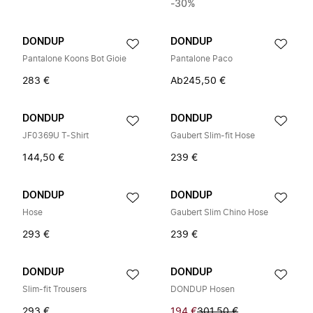
-30%
DONDUP
DONDUP
Pantalone Koons Bot Gioie
Pantalone Paco
283 €
Ab
245,50 €
DONDUP
DONDUP
JF0369U T-Shirt
Gaubert Slim-fit Hose
144,50 €
239 €
DONDUP
DONDUP
Hose
Gaubert Slim Chino Hose
293 €
239 €
DONDUP
DONDUP
Slim-fit Trousers
DONDUP Hosen
293 €
194 €
301,50 €