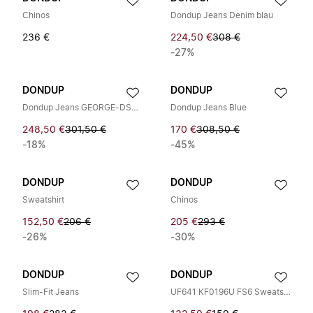
Chinos
Dondup Jeans Denim blau
236 €
224,50 €
308 €
-27%
DONDUP
DONDUP
Dondup Jeans GEORGE-DS0389U-MD4
Dondup Jeans Blue
248,50 €
301,50 €
170 €
308,50 €
-18%
-45%
DONDUP
DONDUP
Sweatshirt
Chinos
152,50 €
206 €
205 €
293 €
-26%
-30%
DONDUP
DONDUP
Slim-Fit Jeans
UF641 KF0196U FS6 Sweatshirt