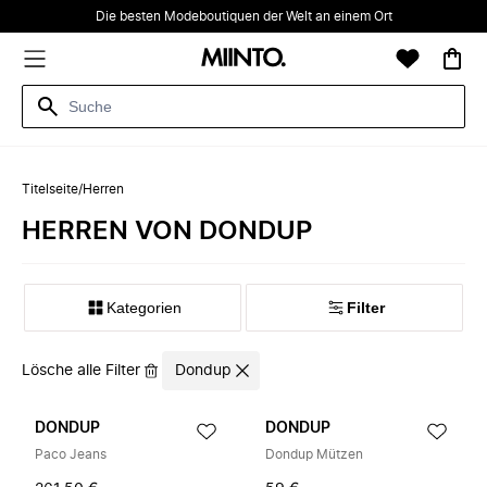
Die besten Modeboutiquen der Welt an einem Ort
Titelseite
/
Herren
HERREN VON DONDUP
Kategorien
Filter
Lösche alle Filter
Dondup
DONDUP
DONDUP
Paco Jeans
Dondup Mützen