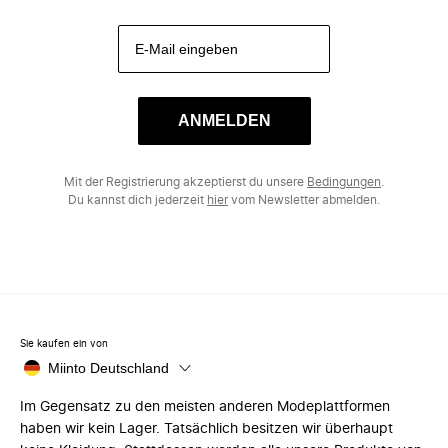
ANMELDEN
Mit der Registrierung akzeptierst du unsere
Bedingungen
.
Du kannst dich jederzeit
hier
vom Newsletter abmelden.
Sie kaufen ein von
Miinto Deutschland
Im Gegensatz zu den meisten anderen Modeplattformen
haben wir kein Lager. Tatsächlich besitzen wir überhaupt