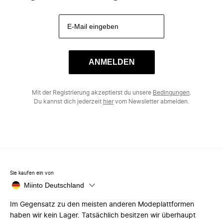
ANMELDEN
Mit der Registrierung akzeptierst du unsere
Bedingungen
.
Du kannst dich jederzeit
hier
vom Newsletter abmelden.
Sie kaufen ein von
Miinto Deutschland
Im Gegensatz zu den meisten anderen Modeplattformen
haben wir kein Lager. Tatsächlich besitzen wir überhaupt